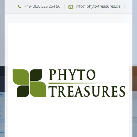
+49 (0)30 325 254 56
info@phyto-treasures.de