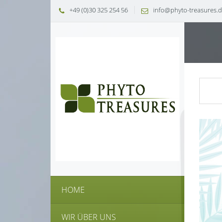
+49 (0)30 325 254 56
info@phyto-treasures.
HOME
WIR ÜBER UNS