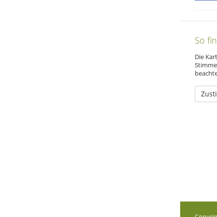
So fi
Die Kar
Stimmen
beacht
Zust
Copyrig