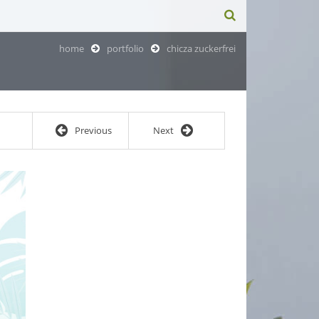
home
portfolio
chicza zuckerfrei
Previous
Next